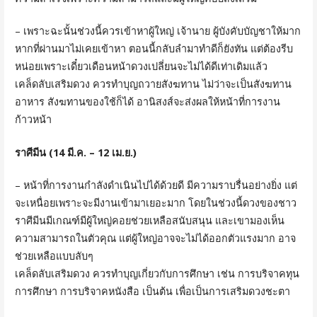
– เพราะฉะนั้นช่วงนี้ควรเข้าหาผู้ใหญ่ เจ้านาย ผู้บังคับบัญชาให้มาก
หากที่ผ่านมาไม่เคยเข้าหา ตอนนี้กลับลำมาทำดีก็ยังทัน แต่ต้องรีบ
หน่อยเพราะเดี๋ยวเดือนหน้าดวงเปลี่ยนจะไม่ได้ดีเท่าเดิมแล้ว
เคล็ดลับเสริมดวง ควรทำบุญถวายสังฆทาน ไม่ว่าจะเป็นสังฆทาน
อาหาร สังฆทานของใช้ก็ได้ อานิสงส์จะส่งผลให้หน้าที่การงาน
ก้าวหน้า
ราศีมีน (14 มี.ค. – 12 เม.ย.)
– หน้าที่การงานกำลังดำเนินไปได้ด้วยดี มีความราบรื่นอย่างยิ่ง แต่
จะเหนื่อยเพราะจะมีงานเข้ามาเยอะมาก โดยในช่วงนี้ดวงของชาว
ราศีมีนมีเกณฑ์มีผู้ใหญ่คอยช่วยเหลือสนับสนุน และเขามองเห็น
ความสามารถในตัวคุณ แต่ผู้ใหญ่อาจจะไม่ได้ออกตัวแรงมาก อาจ
ช่วยเหลือแบบลับๆ
เคล็ดลับเสริมดวง ควรทำบุญเกี่ยวกับการศึกษา เช่น การบริจาคทุน
การศึกษา การบริจาคหนังสือ เป็นต้น เพื่อเป็นการเสริมดวงชะตา