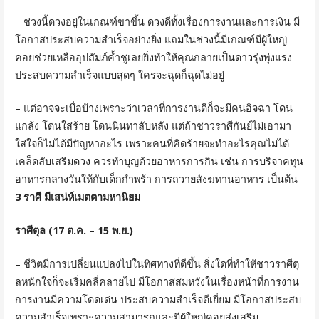
– ช่วงนี้ดวงอยู่ในเกณฑ์ขาขึ้น ดวงดีทั้งเรื่องการงานและการเงิน มี
โอกาสประสบความสำเร็จอย่างยิ่ง แถมในช่วงนี้มีเกณฑ์มีผู้ใหญ่
คอยช่วยเหลืออุปถัมภ์ค้ำชูเลยยิ่งทำให้คุณกลายเป็นดาวรุ่งพุ่งแรง
ประสบความสำเร็จแบบสุดๆ ใครจะฉุดก็ฉุดไม่อยู่
– แต่อาจจะเบื่อบ้างเพราะว่าเวลาที่การงานดีก็จะมีคนอิจฉา โดน
แกล้ง โดนใส่ร้าย โดนนินทาลับหลัง แต่ถ้าชาวราศีกันย์ไม่เอามา
ใส่ใจก็ไม่ได้มีปัญหาอะไร เพราะคนที่คิดร้ายจะทำอะไรคุณไม่ได้
เคล็ดลับเสริมดวง ควรทำบุญด้วยอาหารการกิน เช่น การบริจาคทุน
อาหารกลางวันให้กับเด็กกำพร้า การถวายสังฆทานอาหาร เป็นต้น
3 ราศี มีเสน่ห์เมตตามหานิยม
ราศีตุล (17 ต.ค. – 15 พ.ย.)
– ชีวิตมีการเปลี่ยนแปลงไปในทิศทางที่ดีขึ้น สิ่งใดที่ทำให้ชาวราศีตุ
ลหนักใจก็จะเริ่มคลี่คลายไป มีโอกาสสมหวังในเรื่องหน้าที่การงาน
การงานมีความโดดเด่น ประสบความสำเร็จดีเยี่ยม มีโอกาสประสบ
ความสำเร็จเพราะความสามารถและมีผู้ใหญ่คอยส่งเสริม