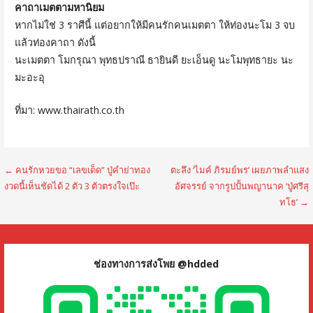
คาถาเมตตามหานิยม
หากไม่ใช่ 3 ราศีนี้ แต่อยากให้มีคนรักคนเมตตา ให้ท่องนะโม 3 จบ
แล้วท่องคาถา ดังนี้
นะเมตตา โมกรุณา พุทธปราณี ธายินดี ยะเอ็นดู นะโมพุทธายะ นะ
มะอะอุ
ที่มา: www.thairath.co.th
แนะแนว
← คนรักหวยขอ “เลขเด็ด” ปู่คำย่าทอง
ตะลึง ‘ไมค์ ภิรมย์พร’ เผยภาพลำแสง
งวดนี้เห็นชัดได้ 2 ตัว 3 ตัวตรงใจเป๊ะ
อัศจรรย์ จากรูปปั้นพญานาค ‘ปู่ศรีสุ
เรื่อง
ทโธ’ →
ช่องทางการส่งโพย @hdded