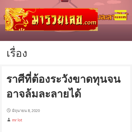
ข้าม
ไป
ยัง
เนื้อหา
รับฝากแทงหวย รัฐ ลาว ฮานอย หุ้น
มารวยเลข
เรื่อง
ราศีที่ต้องระวังขาดทุนจน
อาจล้มละลายได้
มิถุนายน 8, 2020
mr lot