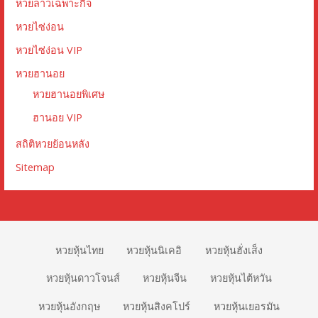
หวยลาวเฉพาะกิจ
หวยไซ่ง่อน
หวยไซ่ง่อน VIP
หวยฮานอย
หวยฮานอยพิเศษ
ฮานอย VIP
สถิติหวยย้อนหลัง
Sitemap
หวยหุ้นไทย
หวยหุ้นนิเคอิ
หวยหุ้นฮั่งเส็ง
หวยหุ้นดาวโจนส์
หวยหุ้นจีน
หวยหุ้นไต้หวัน
หวยหุ้นอังกฤษ
หวยหุ้นสิงคโปร์
หวยหุ้นเยอรมัน