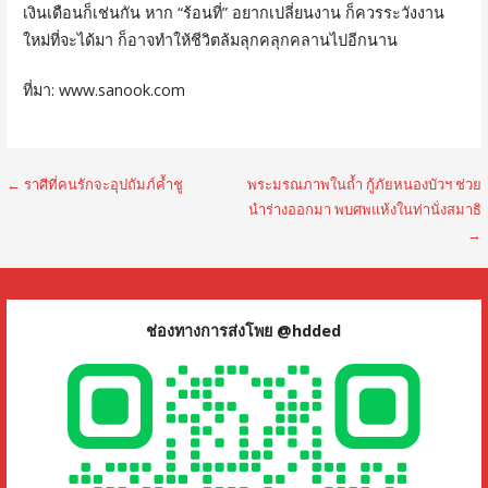
เงินเดือนก็เช่นกัน หาก “ร้อนที่” อยากเปลี่ยนงาน ก็ควรระวังงาน
ใหม่ที่จะได้มา ก็อาจทำให้ชีวิตล้มลุกคลุกคลานไปอีกนาน
ที่มา: www.sanook.com
แนะแนว
← ราศีที่คนรักจะอุปถัมภ์ค้ำชู
พระมรณภาพในถ้ำ กู้ภัยหนองบัวฯ ช่วย
นำร่างออกมา พบศพแห้งในท่านั่งสมาธิ
เรื่อง
→
ช่องทางการส่งโพย @hdded