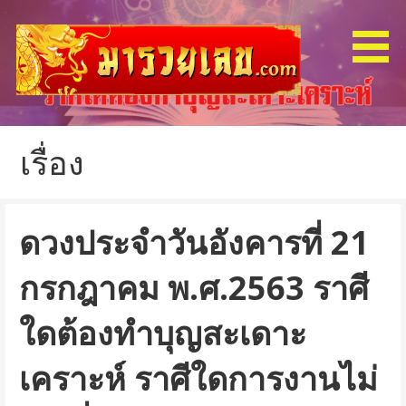
ข้าม
ไป
ยัง
เนื้อหา
รับฝากแทงหวย รัฐ ลาว ฮานอย หุ้น
มารวยเลข
เรื่อง
ดวงประจำวันอังคารที่ 21
กรกฎาคม พ.ศ.2563 ราศี
ใดต้องทำบุญสะเดาะ
เคราะห์ ราศีใดการงานไม่