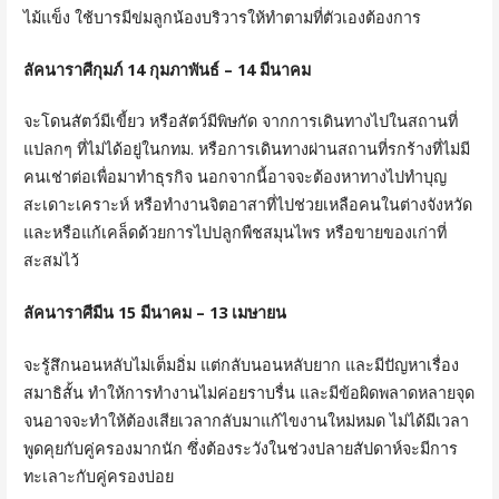
ไม้แข็ง ใช้บารมีข่มลูกน้องบริวารให้ทำตามที่ตัวเองต้องการ
ลัคนาราศีกุมภ์ 14 กุมภาพันธ์ – 14 มีนาคม
จะโดนสัตว์มีเขี้ยว หรือสัตว์มีพิษกัด จากการเดินทางไปในสถานที่
แปลกๆ ที่ไม่ได้อยู่ในกทม. หรือการเดินทางผ่านสถานที่รกร้างที่ไม่มี
คนเช่าต่อเพื่อมาทำธุรกิจ นอกจากนี้อาจจะต้องหาทางไปทำบุญ
สะเดาะเคราะห์ หรือทำงานจิตอาสาที่ไปช่วยเหลือคนในต่างจังหวัด
และหรือแก้เคล็ดด้วยการไปปลูกพืชสมุนไพร หรือขายของเก่าที่
สะสมไว้
ลัคนาราศีมีน 15 มีนาคม – 13 เมษายน
จะรู้สึกนอนหลับไม่เต็มอิ่ม แต่กลับนอนหลับยาก และมีปัญหาเรื่อง
สมาธิสั้น ทำให้การทำงานไม่ค่อยราบรื่น และมีข้อผิดพลาดหลายจุด
จนอาจจะทำให้ต้องเสียเวลากลับมาแก้ไขงานใหม่หมด ไม่ได้มีเวลา
พูดคุยกับคู่ครองมากนัก ซึ่งต้องระวังในช่วงปลายสัปดาห์จะมีการ
ทะเลาะกับคู่ครองบ่อย