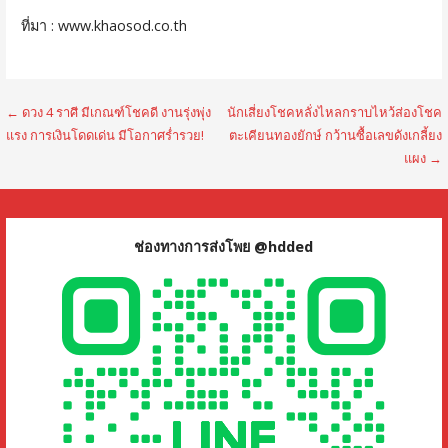
ที่มา : www.khaosod.co.th
แนะแนว
← ดวง 4 ราศี มีเกณฑ์โชคดี งานรุ่งพุ่ง
นักเสี่ยงโชคหลั่งไหลกราบไหว้ส่องโชค
แรง การเงินโดดเด่น มีโอกาศร่ำรวย!
ตะเคียนทองยักษ์ กว้านซื้อเลขดังเกลี้ยง
เรื่อง
แผง →
ช่องทางการส่งโพย @hdded