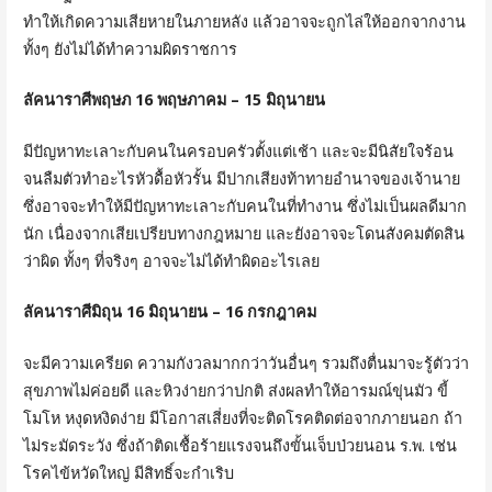
ทำให้เกิดความเสียหายในภายหลัง แล้วอาจจะถูกไล่ให้ออกจากงาน
ทั้งๆ ยังไม่ได้ทำความผิดราชการ
ลัคนาราศีพฤษภ 16 พฤษภาคม – 15 มิถุนายน
มีปัญหาทะเลาะกับคนในครอบครัวตั้งแต่เช้า และจะมีนิสัยใจร้อน
จนลืมตัวทำอะไรหัวดื้อหัวรั้น มีปากเสียงท้าทายอำนาจของเจ้านาย
ซึ่งอาจจะทำให้มีปัญหาทะเลาะกับคนในที่ทำงาน ซึ่งไม่เป็นผลดีมาก
นัก เนื่องจากเสียเปรียบทางกฎหมาย และยังอาจจะโดนสังคมตัดสิน
ว่าผิด ทั้งๆ ที่จริงๆ อาจจะไม่ได้ทำผิดอะไรเลย
ลัคนาราศีมิถุน 16 มิถุนายน – 16 กรกฎาคม
จะมีความเครียด ความกังวลมากกว่าวันอื่นๆ รวมถึงตื่นมาจะรู้ตัวว่า
สุขภาพไม่ค่อยดี และหิวง่ายกว่าปกติ ส่งผลทำให้อารมณ์ขุ่นมัว ขี้
โมโห หงุดหงิดง่าย มีโอกาสเสี่ยงที่จะติดโรคติดต่อจากภายนอก ถ้า
ไม่ระมัดระวัง ซึ่งถ้าติดเชื้อร้ายแรงจนถึงขั้นเจ็บป่วยนอน ร.พ. เช่น
โรคไข้หวัดใหญ่ มีสิทธิ์จะกำเริบ