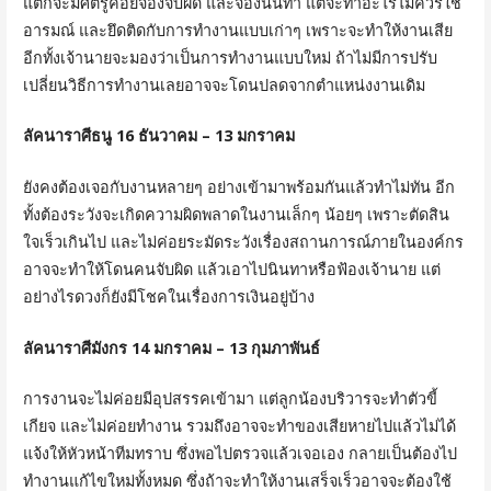
แต่ก็จะมีศัตรูคอยจ้องจับผิด และจ้องนินทา แต่จะทำอะไรไม่ควรใช้
อารมณ์ และยึดติดกับการทำงานแบบเก่าๆ เพราะจะทำให้งานเสีย
อีกทั้งเจ้านายจะมองว่าเป็นการทำงานแบบใหม่ ถ้าไม่มีการปรับ
เปลี่ยนวิธีการทำงานเลยอาจจะโดนปลดจากตำแหน่งงานเดิม
ลัคนาราศีธนู 16 ธันวาคม – 13 มกราคม
ยังคงต้องเจอกับงานหลายๆ อย่างเข้ามาพร้อมกันแล้วทำไม่ทัน อีก
ทั้งต้องระวังจะเกิดความผิดพลาดในงานเล็กๆ น้อยๆ เพราะตัดสิน
ใจเร็วเกินไป และไม่ค่อยระมัดระวังเรื่องสถานการณ์ภายในองค์กร
อาจจะทำให้โดนคนจับผิด แล้วเอาไปนินทาหรือฟ้องเจ้านาย แต่
อย่างไรดวงก็ยังมีโชคในเรื่องการเงินอยู่บ้าง
ลัคนาราศีมังกร 14 มกราคม – 13 กุมภาพันธ์
การงานจะไม่ค่อยมีอุปสรรคเข้ามา แต่ลูกน้องบริวารจะทำตัวขี้
เกียจ และไม่ค่อยทำงาน รวมถึงอาจจะทำของเสียหายไปแล้วไม่ได้
แจ้งให้หัวหน้าทีมทราบ ซึ่งพอไปตรวจแล้วเจอเอง กลายเป็นต้องไป
ทำงานแก้ไขใหม่ทั้งหมด ซึ่งถ้าจะทำให้งานเสร็จเร็วอาจจะต้องใช้