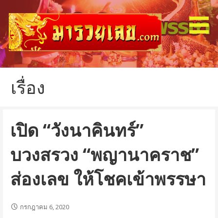
ข้าม
ไป
ยัง
เนื้อหา
รับฝากแทงหวย รัฐ ลาว ฮานอย หุ้น
มารวยเลข
เรื่อง
เปิด “วังนาคินทร์”
บวงสรวง “พญานาคราช”
ส่องเลข ให้โชคเข้าพรรษา
กรกฎาคม 6, 2020