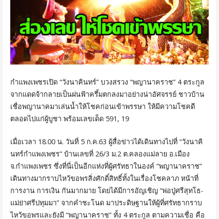
กำแพงเพชรเปิด “วังนาคินทร์” บวงสรวง “พญานาคราช” 4 ตระกูล
จากแดดจ้ากลายเป็นฝนฟ้าครึ้มตกลงมาอย่างน่าอัศจรรย์ ชาวบ้าน
เชื่อพญานาคมาเล่นน้ำให้โชคก่อนเข้าพรรษา ให้มีความโชคดี
ตลอดไปแก่ผู้บูชา พร้อมเลขเด็ด 591, 19
เมื่อเวลา 18.00 น. วันที่ 5 ก.ค.63 ผู้สื่อข่าวได้เดินทางไปที่ “วังนาคิ
นทร์กำแพงเพชร” บ้านเลขที่ 26/3 ม.2 ต.คลองแม่ลาย อ.เมือง
จ.กำแพงเพชร ซึ่งที่นี่เป็นอีกแห่งที่ผู้ศรัทธาในองค์ “พญานาคราช”
เดินทางมากราบไหว้ขอพรสิ่งศักดิ์สิทธิ์ทั้งในเรื่องโชคลาภ หน้าที่
การงาน การเงิน กันมากมาย โดยได้มีการอัญเชิญ “พ่อปู่ศรีสุทโธ-
แม่ย่าศรีปทุมมา” จากคำชะโนด มาประดิษฐานให้ผู้ที่ศรัทธากราบ
ไหว้ขอพรและยังมี “พญานาคราช” ทั้ง 4 ตระกูล ตามความเชื่อ คือ