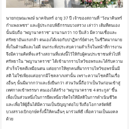
นายกฤษณะพงษ์ นาคจันทร์ อายุ 37 ปี เจ้าของสถานที่ “วังนาคินทร์
กำแพงเพชร” และผู้ประกอบพิธีกรรมบวงสรวง เล่าว่า เดิมทีตนเอง
นั้นนับถือ “พญานาคราช” มานานกว่า 10 ปีแล้ว มีความเชื่อและ
ศรัทธาอันแรงกล้า ตนเองได้เจอกับปาฏิหาร์ย์ต่างๆ ในชีวิตมากมาย
ทั้งในด้านดีและไม่ดี จนกระทั่งประสบความสำเร็จในหน้าที่การงาน
จึงมีความคิดที่จะสร้างสถานที่แห่งนี้ไว้ให้กับผู้คนประชาชนทั่วไปที่
ศรัทธาใน “พญานาคราช” ได้เข้ามากราบไหว้ขอพรและได้รับความ
สำเร็จโชคดีเหมือนตน แต่อยากให้ทุกคนที่มากราบไหว้ขอพรนั้นมี
สติ ไม่ใช่เพียงแค่อยากมีโชคลาภเท่านั้น เพราะความโชคดีในเรื่อ
งอื่นๆ นั้นมีมากกว่าและยั่งยืนกว่า ส่วนวันนี้ถือว่าเป็นวันก่อนเข้าสู่
เทศกาลเข้าพรรษา ตนเองได้สร้าง “พญานาคราช 4 ตระกูล” ขึ้น
เพื่อเป็นส่วนหนึ่งในการยึดเหนี่ยวจิตใจให้มีสติในการดำเนินชีวิต
และเพื่อให้ผู้อื่นได้มีความเป็นปัญญาต่อไป จึงถือโอกาสจัดพิธี
บวงสรวงเบิกฤกษ์ครั้งนี้ให้คนอื่นๆ มาร่วมพิธี เพื่อความเป็นมงคล
ด้วย