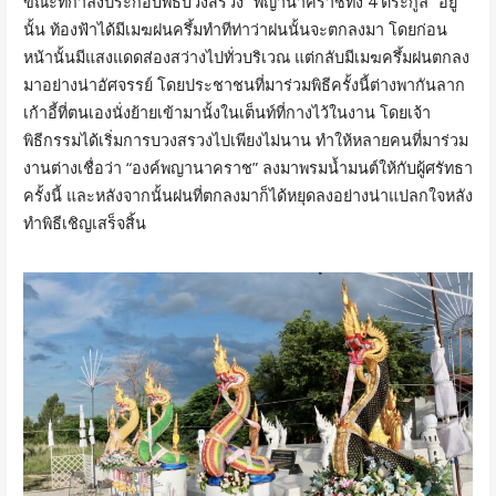
ขณะที่กำลังประกอบพิธีบวงสรวง “พญานาคราชทั้ง 4 ตระกูล” อยู่
นั้น ท้องฟ้าได้มีเมฆฝนครึ้มทำทีท่าว่าฝนนั้นจะตกลงมา โดยก่อน
หน้านั้นมีแสงแดดส่องสว่างไปทั่วบริเวณ แต่กลับมีเมฆครึ้มฝนตกลง
มาอย่างน่าอัศจรรย์ โดยประชาชนที่มาร่วมพิธีครั้งนี้ต่างพากันลาก
เก้าอี้ที่ตนเองนั่งย้ายเข้ามานั้งในเต็นท์ที่กางไว้ในงาน โดยเจ้า
พิธีกรรมได้เริ่มการบวงสรวงไปเพียงไม่นาน ทำให้หลายคนที่มาร่วม
งานต่างเชื่อว่า “องค์พญานาคราช” ลงมาพรมน้ำมนต์ให้กับผู้ศรัทธา
ครั้งนี้ และหลังจากนั้นฝนที่ตกลงมาก็ได้หยุดลงอย่างน่าแปลกใจหลัง
ทำพิธีเชิญเสร็จสิ้น