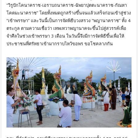
“วิรูปักโคนาคราช-เอราบถนาคราช-ฉัพยาปุตตะนาคราช-กัณหา
โคตมะนาคราช” โดยทั้งหมดถูกสร้างขึ้นจนแล้วเสร็จก่อนเข้าสู่ช่วง
“เข้าพรรษา” และวันนี้เป็นการจัดพิธีบวงสรวง “พญานาคราช” ทั้ง 4
ตระกูล ตามความเชื่อว่า เทพเทวาพญานาคจะขึ้นไปสู่สวรรค์เพื่อ
จำศีลในช่วงเข้าพรรษา 3 เดือน ในวันนี้จึงมีการจัดพิธีขึ้นเพื่อให้
ประชาชนที่ศรัทธาเข้ามากราบไหว้ขอพร ขอโชคลาภกัน