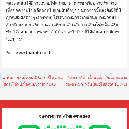
หลังจากนั้นได้มีการถวายไฟแก่พญานาคราช พร้อมการรำถวาย
เพื่อขอความโชคดีตลอดไปแก่ผู้นับถือบูชา นอกจากนี้แล้วยังมีผู้ที่มี
ญาณสัมผัสต่างๆ (ร่างทรง) ได้เดินทางมาร่วมพิธีกันอย่างมากมาย
สำหรับหลายคนที่มาร่วมงานที่ชอบเกี่ยวกับการเสี่ยงโชคนั้น ผู้สื่อ
ข่าวได้สอบถามว่าขอพรแล้วได้เลขอะไรบ้าง ก็ได้คำตอบว่ามีเลข
“591, 19”
ที่มา: www.thairath.co.th
แนะแนว
← ‘หมอกฤษณ์ คอนเฟิร์ม’ ราศีไหน คน
“เลขเด็ด” อ่างน้ำมนต์ฤาษีเณร คอหวย
โสดจะได้พบเนื้อคู่แบบสายฟ้าแลบ
ส่องตาไม่กะพริบ เสี่ยงโชคงวด 16/7/63
เรื่อง
→
ช่องทางการส่งโพย @hdded