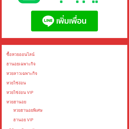
ซื้อหวยออนไลน์
ฮานอยเฉพาะกิจ
หวยลาวเฉพาะกิจ
หวยไซ่ง่อน
หวยไซ่ง่อน VIP
หวยฮานอย
หวยฮานอยพิเศษ
ฮานอย VIP