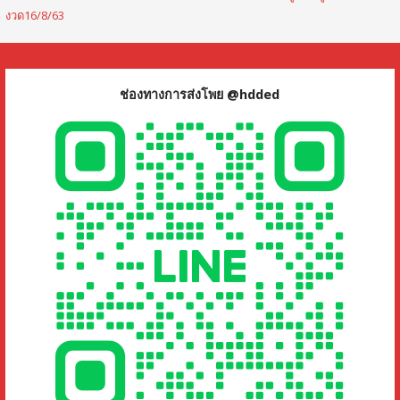
งวด16/8/63
เรื่อง
ช่องทางการส่งโพย @hdded