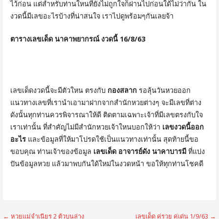
ไว้ก่อน แต่สำหรับท่านใหนที่ยังไม่ถูกใจก็ผ่านไปก่อนใด้ไม่ว่ากัน ใน
งวดนี้มีเลขอะไรบ้างที่น่าสนใจ เราไปดูพร้อมๆกันเลยจ้า
ตารางเลขเด็ด นาคาพยากรณ์ งวดนี้ 16/8/63
เลขเด็ดงวดนี้จะมีตัวใหน ตรงกับ
กองสลาก
รอลุ้นวันหวยออก
แนวทางเลขที่เรานำเอามาฝากจากสำนักหวยต่างๆ จะมีเลขที่ต่าง
ดังนั้นทุกท่านควรพิจารณาให้ดี ติดตามเฉพาะเจ้าที่มีเลขตรงกับใจ
เราเท่านั้น ที่สำคัญไม่มีสำนักหวยเจ้าใหนบอกให้ว่า
เลขงวดนี้ออก
อะไร
และข้อมูลที่ให้มาโปรดใช้เป็นแนวทางเท่านั้น สุดท้ายนี้ขอ
ขอบคุณ ท่านเจ้าของข้อมูล
เลขเด็ด อาจารย์ดัง นาคาบารมี
ที่แบ่ง
ปันข้อมูลหวย แล้วมาพบกันใด้ใหม่ในงวดหน้า ขอให้ทุกท่านโชคดี
แนะแนว
← หวยแม่จำเนียร 2 ตัวบนล่าง
เลขเด็ด คู่รวย คู่เด่น 1/9/63 →