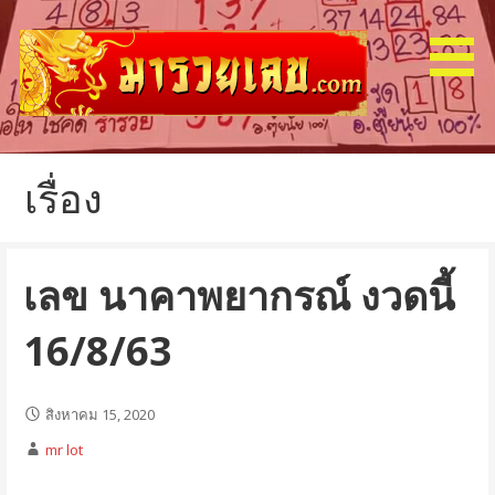
ข้าม
ไป
ยัง
เนื้อหา
รับฝากแทงหวย รัฐ ลาว ฮานอย หุ้น
มารวยเลข
เรื่อง
เลข นาคาพยากรณ์ งวดนี้
16/8/63
สิงหาคม 15, 2020
mr lot