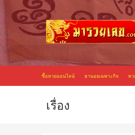
ข้าม
ไป
ยัง
เนื้อหา
รับฝากแทงหวย รัฐ ลาว ฮานอย หุ้น
มารวยเลข
ซื้อหวยออนไลน์
ฮานอยเฉพาะกิจ
หว
เรื่อง