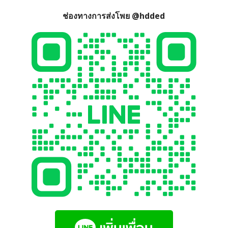
ช่องทางการส่งโพย @hdded