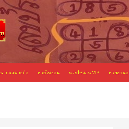
ยลาวเฉพาะกิจ
หวยไซ่ง่อน
หวยไซ่ง่อน VIP
หวยฮานอ