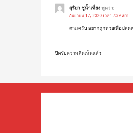
สุริยา ชูน้ำเที่ยง
พูดว่า:
กันยายน 17, 2020 เวลา 7:39 am
ตามครับ อยากถูกหวยเพื่อปลดหน
ปิดรับความคิดเห็นแล้ว