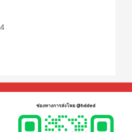
ี้
ช่องทางการส่งโพย @hdded