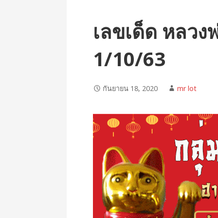
เลขเด็ด หลวงพ
1/10/63
กันยายน 18, 2020
mr lot