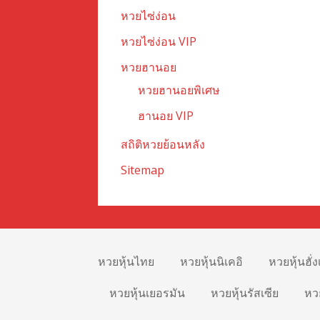
หวยไซ่ง่อน
หวยไซ่ง่อน VIP
หวยฮานอย
หวยฮานอยพิเศษ
ฮานอย VIP
สถิติหวยย้อนหลัง
Sitemap
หวยหุ้นไทย
หวยหุ้นนิเคอิ
หวยหุ้นฮั่ง
หวยหุ้นเยอรมัน
หวยหุ้นรัสเซีย
หว