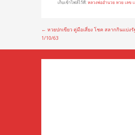
เก็บเข้าไฟล์ไว้ที่:
หลวงพ่ออำนวย
หวย
เลข
เ
แนะแนว
← หวยปกเขียว คู่มือเสี่ยง โชค สลากกินแบ่งร
1/10/63
เรื่อง