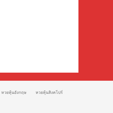
หวยหุ้นอังกฤษ
หวยหุ้นสิงคโปร์