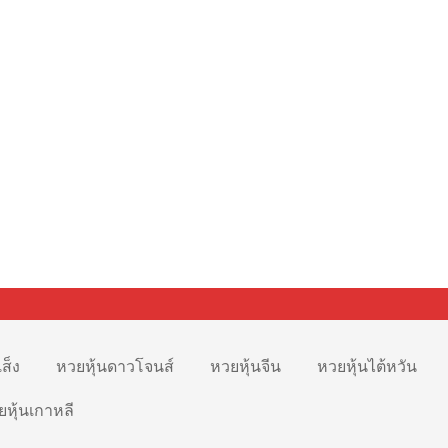
เส็ง
หวยหุ้นดาวโจนส์
หวยหุ้นจีน
หวยหุ้นไต้หวัน
ยหุ้นเกาหลี