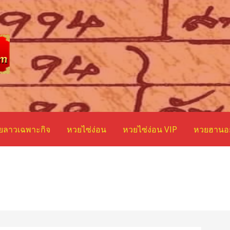
ยลาวเฉพาะกิจ
หวยไซ่ง่อน
หวยไซ่ง่อน VIP
หวยฮานอ