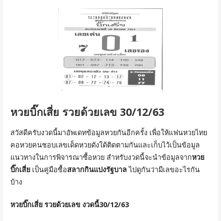
หวยบิ๊กเสี่ย รวยด้วยเลข 30/12/63
สวัสดีครับงวดนี้มาอัพเดทข้อมูลหวยกันอีกครั้ง เพื่อให้แฟนหวยไทย
คอหวยคนชอบเลขเด็ดหวยดังใด้ติดตามกันและเก็บไว้เป็นข้อมูล
แนวทางในการพิจารณาซื้อหวย สำหรับงวดนี้จะนำข้อมูลจาก
หวย
บิ๊กเสี่ย
เป็นคู่มือซื้อ
สลากกินแบ่งรัฐบาล
ไปดูกันว่ามีเลขอะไรกัน
บ้าง
หวยบิ๊กเสี่ย รวยด้วยเลข งวดนี้30/12/63