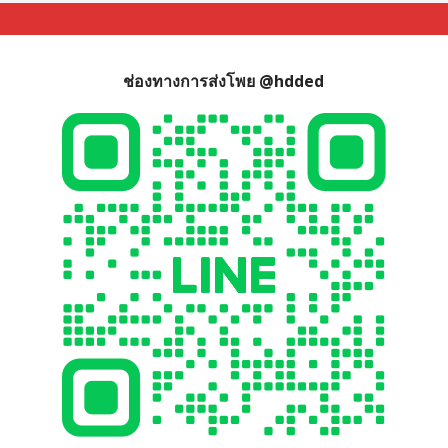
ช่องทางการส่งโพย @hdded