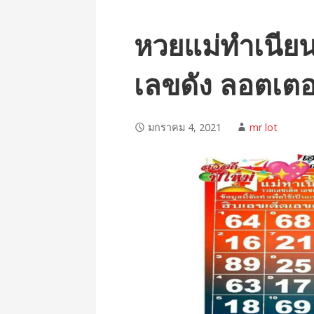
หวยแม่ทำเนีย
เลขดัง ลอตเตอร
มกราคม 4, 2021
mr lot