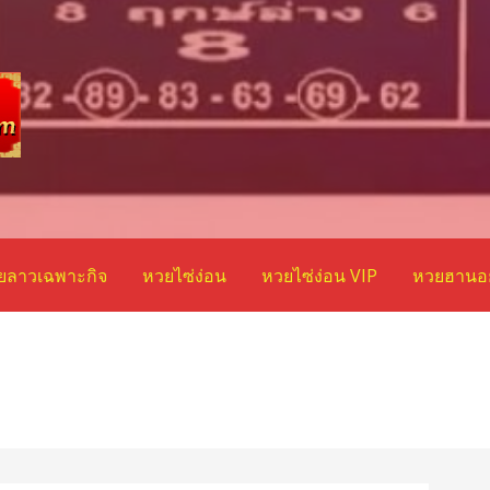
ยลาวเฉพาะกิจ
หวยไซ่ง่อน
หวยไซ่ง่อน VIP
หวยฮานอ