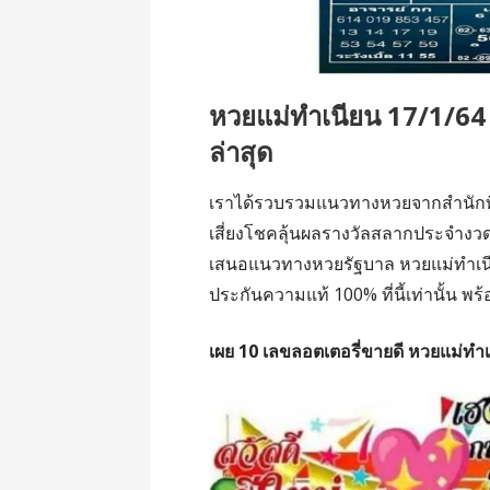
หวยแม่ทำเนียน 17/1/64 
ล่าสุด
เราได้รวบรวมแนวทางหวยจากสำนักที
เสี่ยงโชคลุ้นผลรางวัลสลากประจำงวด
เสนอแนวทางหวยรัฐบาล หวยแม่ทำเนีย
ประกันความแท้ 100% ที่นี้เท่านั้น พ
เผย 10 เลขลอตเตอรี่ขายดี หวยแม่ทำ