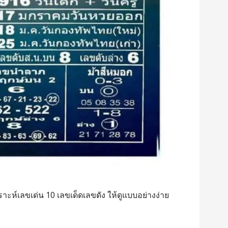
ห์เลขเด่น 10 เลขเด็ดเลขดัง ให้ดูแบบอย่างง่าย