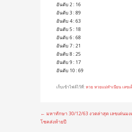
อันดับ 2 : 16
อันดับ 3 : 89
อันดับ 4 : 63
อันดับ 5 : 18
อันดับ 6 : 68
อันดับ 7 : 21
อันดับ 8 : 25
อันดับ 9 : 17
อันดับ 10 : 69
เก็บเข้าไฟล์ไว้ที่:
หวย
หวยแม่ทำเนียน
เลขเด
แนะแนว
← มหาทักษา 30/12/63 งวดล่าสุด เลขเด่นมง
โชคส่งท้ายปี
เรื่อง