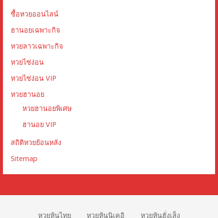
ซื้อหวยออนไลน์
ฮานอยเฉพาะกิจ
หวยลาวเฉพาะกิจ
หวยไซ่ง่อน
หวยไซ่ง่อน VIP
หวยฮานอย
หวยฮานอยพิเศษ
ฮานอย VIP
สถิติหวยย้อนหลัง
Sitemap
หวยหุ้นไทย
หวยหุ้นนิเคอิ
หวยหุ้นฮั่งเส็ง