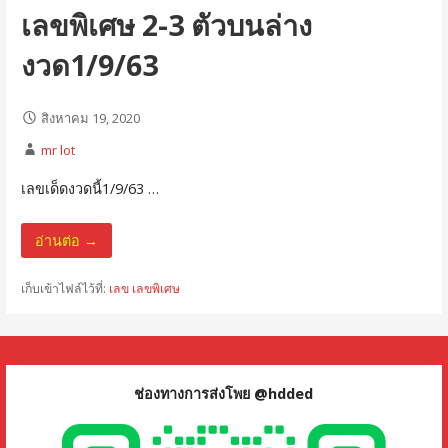
เลขพิเศษ 2-3 ตัวบนล่าง
งวด1/9/63
สิงหาคม 19, 2020
mr lot
เลขเด็ดงวดนี้1/9/63 …
อ่านต่อ →
เก็บเข้าไฟล์ไว้ที่:
เลข
เลขพิเศษ
ช่องทางการส่งโพย @hdded