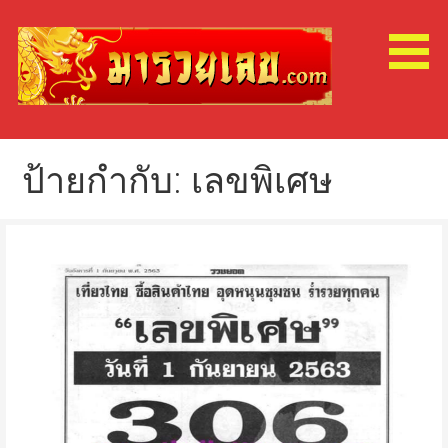
ข้าม
ไป
ยัง
เนื้อหา
รับฝากแทงหวย รัฐ ลาว ฮานอย หุ้น
มารวยเลข
ป้ายกำกับ: เลขพิเศษ