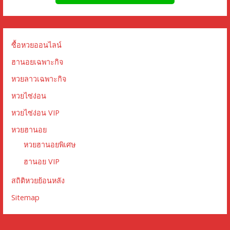
ซื้อหวยออนไลน์
ฮานอยเฉพาะกิจ
หวยลาวเฉพาะกิจ
หวยไซ่ง่อน
หวยไซ่ง่อน VIP
หวยฮานอย
หวยฮานอยพิเศษ
ฮานอย VIP
สถิติหวยย้อนหลัง
Sitemap